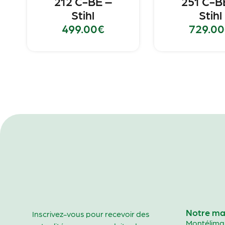
212 C-BE –
251 C-B
Stihl
Stihl
499.00
€
729.00
Notre ma
Inscrivez-vous pour recevoir des
Montélima