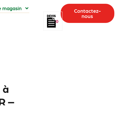
e magasin
Contactez-
nous
0
 à
R –