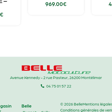
E –
969.00
€
4
€
Avenue Kennedy - 2 rue Pasteur, 26200 Montélimar
04 75 01 57 22
© 2026 Belle
Mentions légale
gasin
Belle
Conditions générales de ven
r