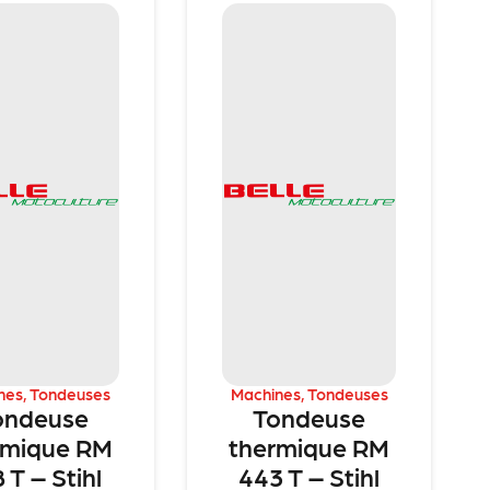
nes
,
Tondeuses
Machines
,
Tondeuses
ondeuse
Tondeuse
rmique RM
thermique RM
 T – Stihl
443 T – Stihl