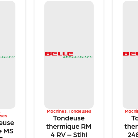
s
,
Machines
,
Tondeuses
Machi
ses
Tondeuse
T
euse
thermique RM
the
e MS
4 RV – Stihl
248