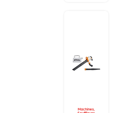
Machines
,
Souffleurs