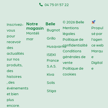
04 75 01 57 22
© 2026 Belle
Notre
Belle
Inscrivez-
magasin
Mentions
Propul
Bugnot
vous
Montéli
légales
sé par
pour
Grillo
mar
Politique de
l'agen
recevoir
confidentialité
ce web
Husqvarna
des
Conditions
Marqu
actualités
ISEKI
générales de
e
sur nos
France
vente
Digital
produits,
S.A.S.
Politique de
e
des
cookies
Kiva
histoires
, des
Solis
événements
Stiga
et bien
plus
encore.