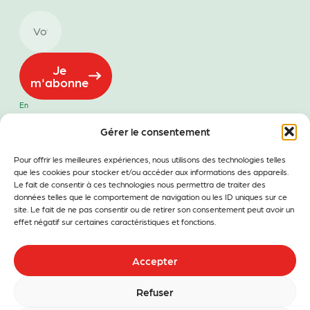
Je
m'abonne
En
m’inscrivant
à la
Gérer le consentement
newsletter
de Belle,
Pour offrir les meilleures expériences, nous utilisons des technologies telles
j’accepte
que mon
que les cookies pour stocker et/ou accéder aux informations des appareils.
adresse
Le fait de consentir à ces technologies nous permettra de traiter des
email soit
données telles que le comportement de navigation ou les ID uniques sur ce
conservée
site. Le fait de ne pas consentir ou de retirer son consentement peut avoir un
afin de
effet négatif sur certaines caractéristiques et fonctions.
recevoir les
dernières
informations
Accepter
et offres
promotionnelles
en lien avec
Refuser
Belle.