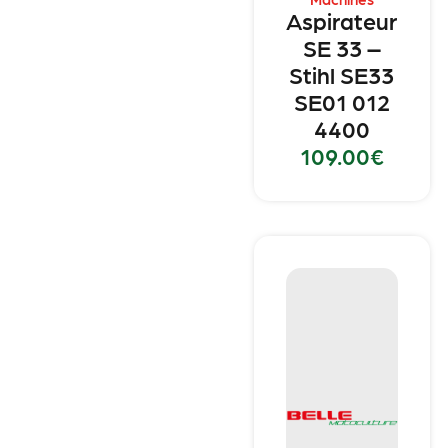
Aspirateur
SE 33 –
Stihl SE33
SE01 012
4400
109.00
€