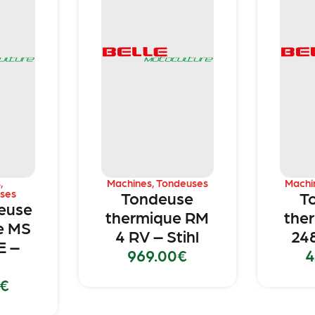
s
,
Machines
,
Tondeuses
Machi
ses
Tondeuse
T
euse
thermique RM
the
e MS
4 RV – Stihl
248
E –
969.00
€
4
€