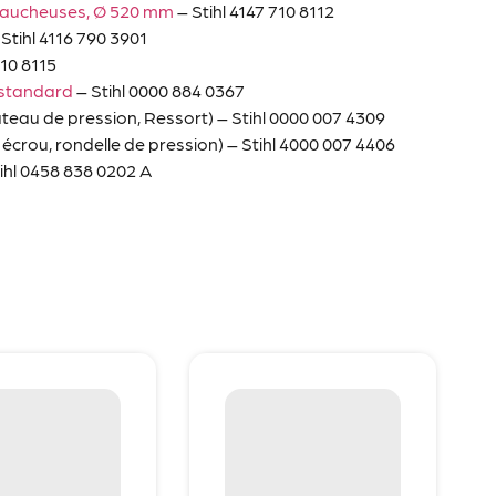
 faucheuses, Ø 520 mm
– Stihl 4147 710 8112
Stihl 4116 790 3901
710 8115
 standard
– Stihl 0000 884 0367
lateau de pression, Ressort) – Stihl 0000 007 4309
, écrou, rondelle de pression) – Stihl 4000 007 4406
tihl 0458 838 0202 A