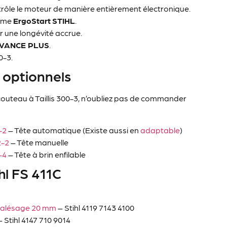
rôle le moteur de manière entièrement électronique.
tème
ErgoStart
STIHL
.
r une longévité accrue.
VANCE PLUS
.
0-3.
 optionnels
n couteau à Taillis 300-3, n’oubliez pas de commander
-2
– Tête automatique (Existe aussi en
adaptable
)
2-2
– Tête manuelle
-4
– Tête à brin enfilable
hl FS 411C
m alésage 20 mm
– Stihl 4119 7143 4100
 Stihl 4147 710 9014