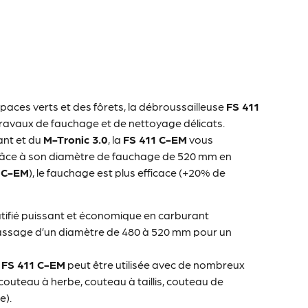
paces verts et des fôrets, la débroussailleuse
FS 411
travaux de fauchage et de nettoyage délicats.
ant et du
M-Tronic 3.0
, la
FS 411 C-EM
vous
Grâce à son diamètre de fauchage de 520 mm en
 C-EM
), le fauchage est plus efficace (+20% de
ifié puissant et économique en carburant
assage d’un diamètre de 480 à 520 mm pour un
e
FS 411 C-EM
peut être utilisée avec de nombreux
couteau à herbe, couteau à taillis, couteau de
e).