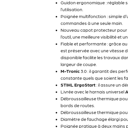
Guidon ergonomique : réglable sa
l’utilisation.
Poignée multifonction : simple d’u
commandes à une seule main.
Nouveau capot protecteur pour t
l’outil, une meilleure visibilité et
Fiable et performante : grâce au 
est préservée avec une vitesse d
disponible facilite les travaux da
largeur de coupe.
M-Tronic
3.0 : il garantit des p
constante quels que soient les f
STIHL
ErgoStart
: il assure un d
Livrée avec le harnais universel
Débroussailleuse thermique pour 
bords de routes.
Débroussailleuse thermique pour
Diamètre de fauchage élargi pour 
Poignée pratique à deux mains 