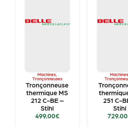
Machines
,
Machine
Tronçonneuses
Tronçonneu
Tronçonneuse
Tronçonn
thermique MS
thermiqu
212 C-BE –
251 C-B
Stihl
Stihl
499.00
€
729.00