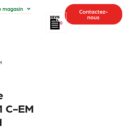
e magasin
Contactez-
nous
0
M
e
1 C-EM
M