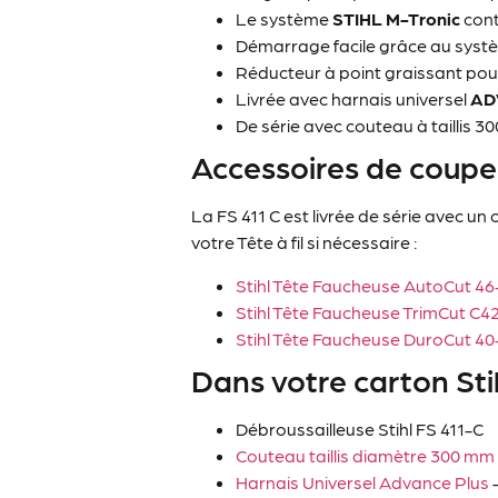
Le système
STIHL
M-Tronic
cont
Démarrage facile grâce au sys
Réducteur à point graissant pou
Livrée avec harnais universel
AD
De série avec couteau à taillis 30
Accessoires de coupe
La FS 411 C est livrée de série avec u
votre Tête à fil si nécessaire :
Stihl Tête Faucheuse AutoCut 46
Stihl Tête Faucheuse TrimCut C4
Stihl Tête Faucheuse DuroCut 40
Dans votre carton Sti
Débroussailleuse Stihl FS 411-C
Couteau taillis diamètre 300 m
Harnais Universel Advance Plus
–