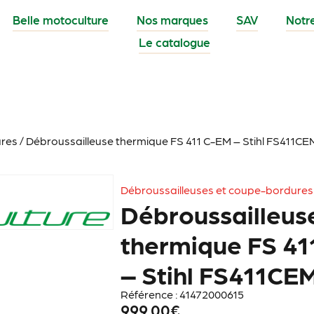
Belle motoculture
Nos marques
SAV
Notr
Le catalogue
ures
/ Débroussailleuse thermique FS 411 C-EM – Stihl FS411CE
Débroussailleuses et coupe-bordures
Débroussailleus
thermique FS 41
– Stihl FS411CE
Référence : 41472000615
999.00
€