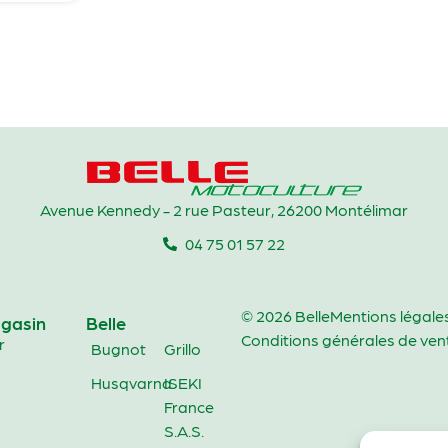
Avenue Kennedy - 2 rue Pasteur, 26200 Montélimar
04 75 01 57 22
© 2026 Belle
Mentions légale
gasin
Belle
Conditions générales de ven
r
Bugnot
Grillo
Husqvarna
ISEKI
France
S.A.S.