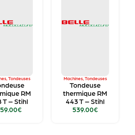
nes
,
Tondeuses
Machines
,
Tondeuses
ondeuse
Tondeuse
rmique RM
thermique RM
 T – Stihl
443 T – Stihl
59.00
€
539.00
€