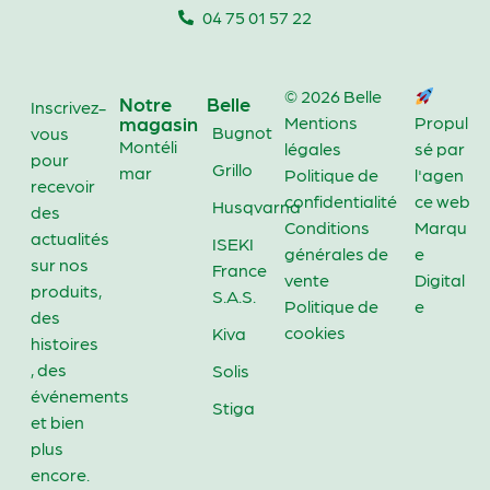
04 75 01 57 22
© 2026 Belle
Notre
Belle
Inscrivez-
magasin
Mentions
Propul
Bugnot
vous
Montéli
légales
sé par
pour
Grillo
mar
Politique de
l'agen
recevoir
confidentialité
ce web
Husqvarna
des
Conditions
Marqu
actualités
ISEKI
générales de
e
sur nos
France
vente
Digital
produits,
S.A.S.
Politique de
e
des
cookies
Kiva
histoires
, des
Solis
événements
Stiga
et bien
plus
encore.