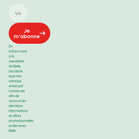
Je
m'abonne
En
m’inscrivant
à la
newsletter
de Belle,
j’accepte
que mon
adresse
email soit
conservée
afin de
recevoir les
dernières
informations
et offres
promotionnelles
en lien avec
Belle.