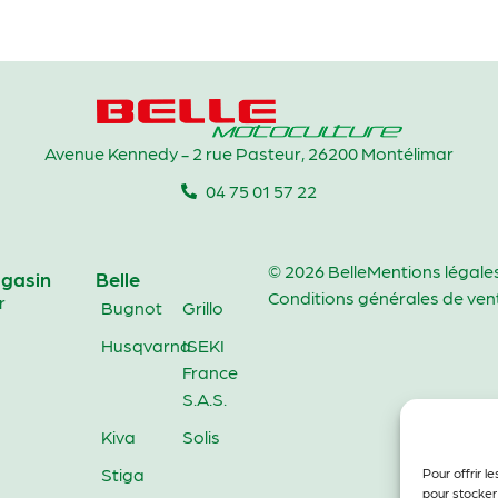
Avenue Kennedy - 2 rue Pasteur, 26200 Montélimar
04 75 01 57 22
© 2026 Belle
Mentions légale
gasin
Belle
Conditions générales de ven
r
Bugnot
Grillo
Husqvarna
ISEKI
France
S.A.S.
Kiva
Solis
Stiga
Pour offrir l
pour stocker