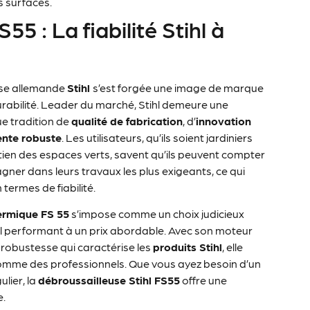
 surfaces.
5 : La fiabilité Stihl à
rise allemande
Stihl
s’est forgée une image de marque
rabilité. Leader du marché, Stihl demeure une
e tradition de
qualité de fabrication
, d’
innovation
ente robuste
. Les utilisateurs, qu’ils soient jardiniers
tien des espaces verts, savent qu’ils peuvent compter
agner dans leurs travaux les plus exigeants, ce qui
termes de fiabilité.
ermique FS 55
s’impose comme un choix judicieux
il performant à un prix abordable. Avec son moteur
 robustesse qui caractérise les
produits Stihl
, elle
comme des professionnels. Que vous ayez besoin d’un
lier, la
débroussailleuse Stihl FS55
offre une
e.