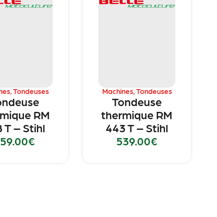
nes
,
Tondeuses
Machines
,
Tondeuses
ondeuse
Tondeuse
rmique RM
thermique RM
 T – Stihl
443 T – Stihl
59.00
€
539.00
€