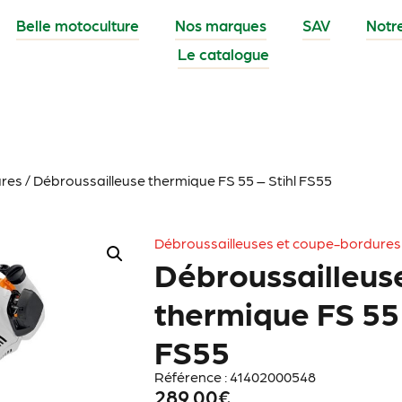
Belle motoculture
Nos marques
SAV
Notr
Le catalogue
ures
/ Débroussailleuse thermique FS 55 – Stihl FS55
Débroussailleuses et coupe-bordures
Débroussailleus
thermique FS 55 
FS55
Référence : 41402000548
289.00
€