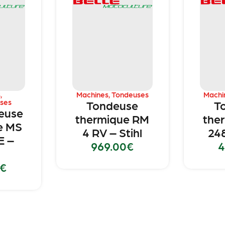
s
,
Machines
,
Tondeuses
Machi
ses
Tondeuse
T
euse
thermique RM
the
e MS
4 RV – Stihl
248
E –
969.00
€
4
€