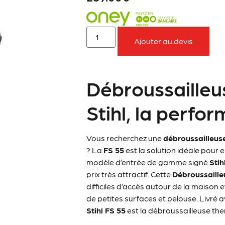
Ajouter au devis
Débroussailleu
Stihl, la perfor
Vous recherchez une
débroussailleus
? La
FS 55
est la solution idéale pour 
modèle d’entrée de gamme signé
Stih
prix très attractif. Cette
Débroussaill
difficiles d’accès autour de la maison
de petites surfaces et pelouse. Livré
Stihl FS 55
est la débroussailleuse the