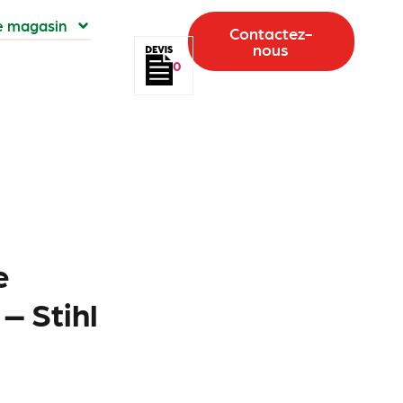
e magasin
Contactez-
nous
0
e
– Stihl