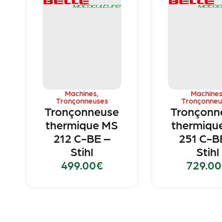
Machines
,
Machine
Tronçonneuses
Tronçonneu
Tronçonneuse
Tronçonn
thermique MS
thermiqu
212 C-BE –
251 C-B
Stihl
Stihl
499.00
€
729.00