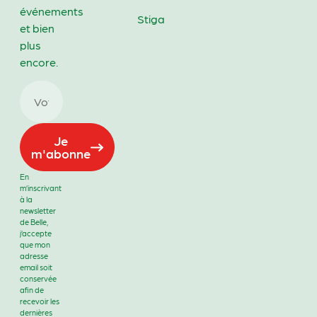
événements
Stiga
et bien
plus
encore.
Je
m'abonne
En
m’inscrivant
à la
newsletter
de Belle,
j’accepte
que mon
adresse
email soit
conservée
afin de
recevoir les
dernières