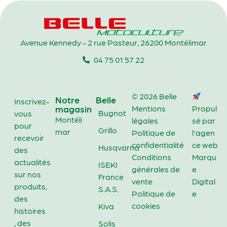
Avenue Kennedy - 2 rue Pasteur, 26200 Montélimar
04 75 01 57 22
© 2026 Belle
Notre
Belle
Inscrivez-
magasin
Mentions
Propul
Bugnot
vous
Montéli
légales
sé par
pour
Grillo
mar
Politique de
l'agen
recevoir
confidentialité
ce web
Husqvarna
des
Conditions
Marqu
actualités
ISEKI
générales de
e
sur nos
France
vente
Digital
produits,
S.A.S.
Politique de
e
des
cookies
Kiva
histoires
, des
Solis