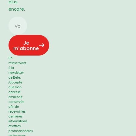
plus
encore.
Je
m'abonne
En
m’inscrivant
à la
newsletter
de Belle,
j’accepte
que mon
adresse
email soit
conservée
afin de
recevoir les
dernières
informations
et offres
promotionnelles
en lien avec