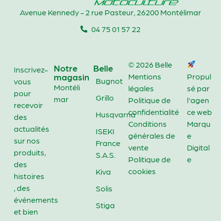
Avenue Kennedy - 2 rue Pasteur, 26200 Montélimar
04 75 01 57 22
© 2026 Belle
Notre
Belle
Inscrivez-
magasin
Mentions
Propul
Bugnot
vous
Montéli
légales
sé par
pour
Grillo
mar
Politique de
l'agen
recevoir
confidentialité
ce web
Husqvarna
des
Conditions
Marqu
actualités
ISEKI
générales de
e
sur nos
France
vente
Digital
produits,
S.A.S.
Politique de
e
des
cookies
Kiva
histoires
, des
Solis
événements
Stiga
et bien