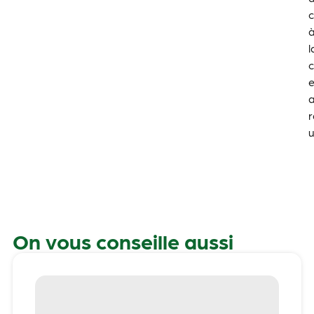
c
l
c
e
u
On vous conseille aussi