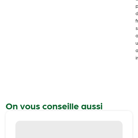
f
a
On vous conseille aussi