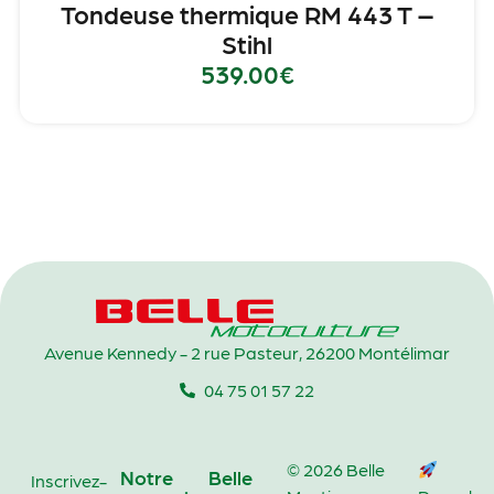
Tondeuse thermique RM 443 T –
Stihl
539.00
€
Avenue Kennedy - 2 rue Pasteur, 26200 Montélimar
04 75 01 57 22
© 2026 Belle
Notre
Belle
Inscrivez-