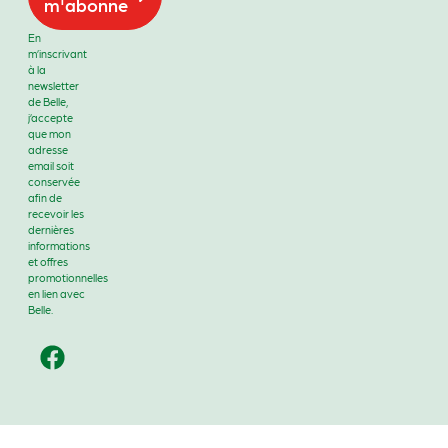
m'abonne
En
m’inscrivant
à la
newsletter
de Belle,
j’accepte
que mon
adresse
email soit
conservée
afin de
recevoir les
dernières
informations
et offres
promotionnelles
en lien avec
Belle.