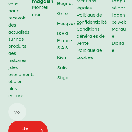
magasin
Mentions
Propul
Bugnot
vous
Montéli
légales
sé par
pour
Grillo
mar
Politique de
l'agen
recevoir
confidentialité
ce web
Husqvarna
des
Conditions
Marqu
actualités
ISEKI
générales de
e
sur nos
France
vente
Digital
produits,
S.A.S.
Politique de
e
des
cookies
Kiva
histoires
, des
Solis
événements
Stiga
et bien
plus
encore.
Je