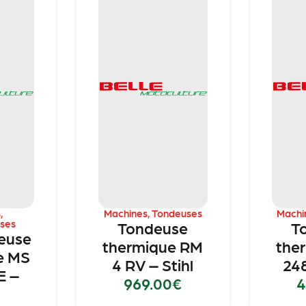
s
,
Machines
,
Tondeuses
Machi
ses
Tondeuse
T
euse
thermique RM
the
e MS
4 RV – Stihl
248
E –
969.00
€
4