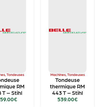
nes
,
Tondeuses
Machines
,
Tondeuses
ondeuse
Tondeuse
rmique RM
thermique RM
 T – Stihl
443 T – Stihl
59.00
€
539.00
€