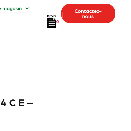
e magasin
Contactez-
nous
0
4 C E –