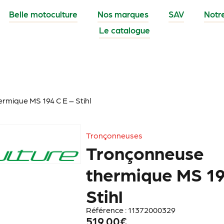
Belle motoculture
Nos marques
SAV
Notr
Le catalogue
rmique MS 194 C E – Stihl
Tronçonneuses
Tronçonneuse
thermique MS 19
Stihl
Référence : 11372000329
519.00
€