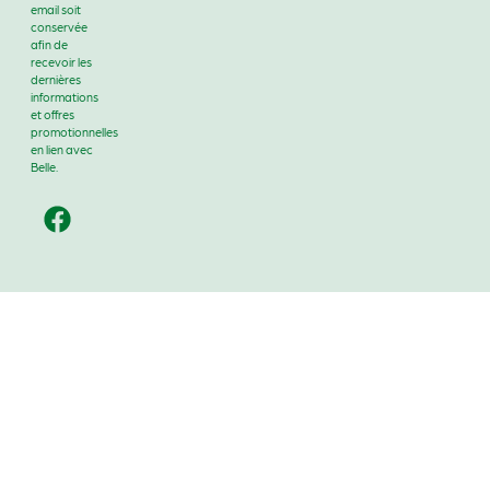
email soit
conservée
afin de
recevoir les
dernières
informations
et offres
promotionnelles
en lien avec
Belle.