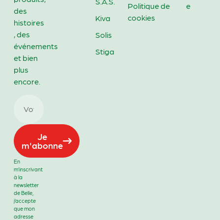
S.A.S.
Politique de
e
des
cookies
Kiva
histoires
, des
Solis
événements
Stiga
et bien
plus
encore.
Je
m'abonne
En
m’inscrivant
à la
newsletter
de Belle,
j’accepte
que mon
adresse