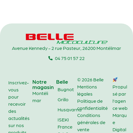
Avenue Kennedy - 2 rue Pasteur, 26200 Montélimar
04 75 01 57 22
© 2026 Belle
Notre
Belle
Inscrivez-
magasin
Mentions
Propul
Bugnot
vous
Montéli
légales
sé par
pour
Grillo
mar
Politique de
l'agen
recevoir
confidentialité
ce web
Husqvarna
des
Conditions
Marqu
actualités
ISEKI
générales de
e
sur nos
France
vente
Digital
produits,