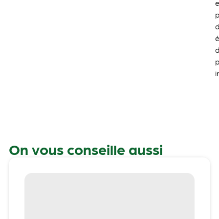
e
p
p
i
On vous conseille aussi