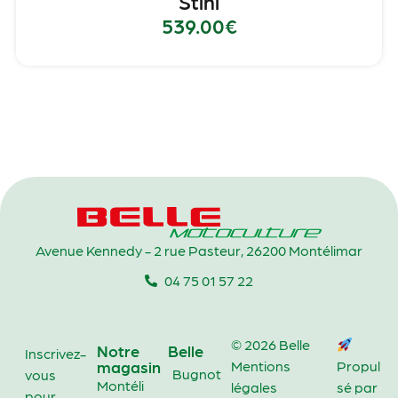
Stihl
539.00
€
Avenue Kennedy - 2 rue Pasteur, 26200 Montélimar
04 75 01 57 22
© 2026 Belle
Notre
Belle
Inscrivez-
magasin
Mentions
Propul
Bugnot
vous
Montéli
légales
sé par
pour