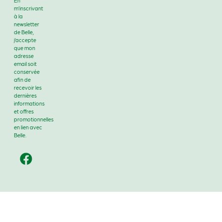
En
m’inscrivant
à la
newsletter
de Belle,
j’accepte
que mon
adresse
email soit
conservée
afin de
recevoir les
dernières
informations
et offres
promotionnelles
en lien avec
Belle.