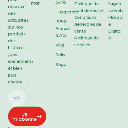
Grillo
mar
Politique de
l'agen
recevoir
confidentialité
ce web
Husqvarna
des
Conditions
Marqu
actualités
ISEKI
générales de
e
sur nos
France
vente
Digital
produits,
S.A.S.
Politique de
e
des
cookies
Kiva
histoires
, des
Solis
événements
Stiga
et bien
plus
encore.
Je
m'abonne