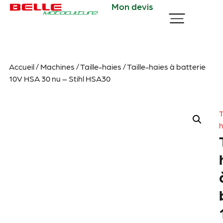
Mon devis
Accueil
/
Machines
/
Taille-haies
/ Taille-haies à batterie
10V HSA 30 nu – Stihl HSA30
T
h