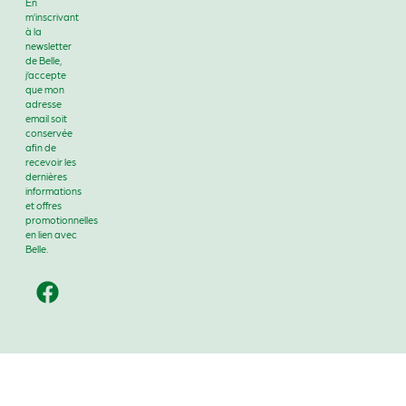
En
m’inscrivant
à la
newsletter
de Belle,
j’accepte
que mon
adresse
email soit
conservée
afin de
recevoir les
dernières
informations
et offres
promotionnelles
en lien avec
Belle.