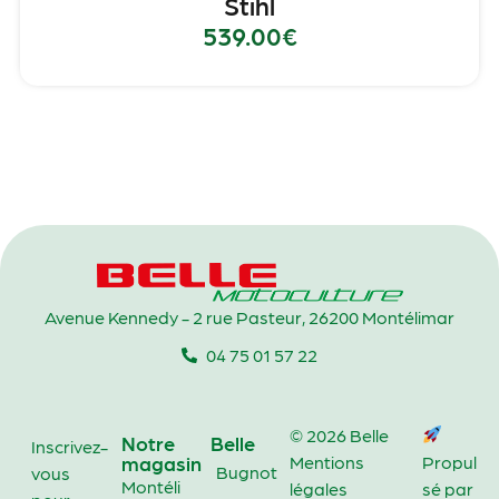
Stihl
539.00
€
Avenue Kennedy - 2 rue Pasteur, 26200 Montélimar
04 75 01 57 22
© 2026 Belle
Notre
Belle
Inscrivez-
magasin
Mentions
Propul
Bugnot
vous
Montéli
légales
sé par