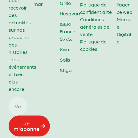
pour
Grillo
mar
Politique de
l'agen
recevoir
confidentialité
ce web
Husqvarna
des
Conditions
Marqu
actualités
ISEKI
générales de
e
sur nos
France
vente
Digital
produits,
S.A.S.
Politique de
e
des
cookies
Kiva
histoires
, des
Solis
événements
Stiga
et bien
plus
encore.
Je
m'abonne