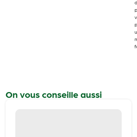
p
v
f
On vous conseille aussi