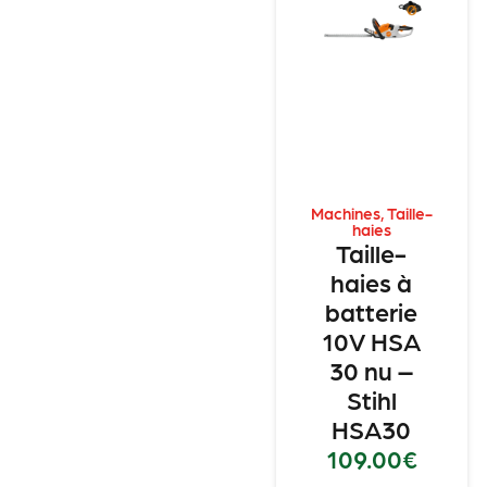
Machines
,
Taille-
haies
Taille-
haies à
batterie
10V HSA
30 nu –
Stihl
HSA30
109.00
€