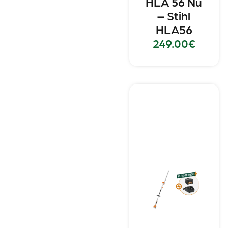
HLA 56 Nu
– Stihl
HLA56
249.00
€