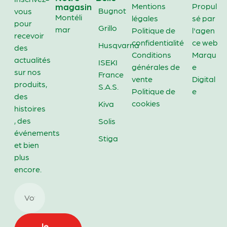
magasin
Mentions
Propul
Bugnot
vous
Montéli
légales
sé par
pour
Grillo
mar
Politique de
l'agen
recevoir
confidentialité
ce web
Husqvarna
des
Conditions
Marqu
actualités
ISEKI
générales de
e
sur nos
France
vente
Digital
produits,
S.A.S.
Politique de
e
des
cookies
Kiva
histoires
, des
Solis
événements
Stiga
et bien
plus
encore.
Je