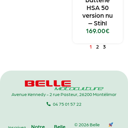
HSA 50
version nu
– Stihl
169.00
€
1
2
3
Avenue Kennedy - 2 rue Pasteur, 26200 Montélimar
04 75 01 57 22
© 2026 Belle
Notre
Belle
Inscrivez-