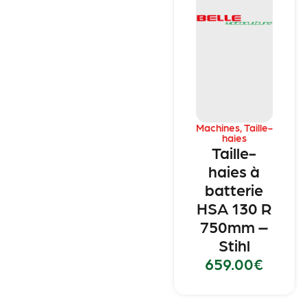
Machines
,
Taille-
haies
Taille-
haies à
batterie
HSA 130 R
750mm –
Stihl
659.00
€