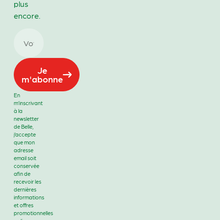
plus
encore.
Je
m'abonne
En
m’inscrivant
à la
newsletter
de Belle,
j’accepte
que mon
adresse
email soit
conservée
afin de
recevoir les
dernières
informations
et offres
promotionnelles