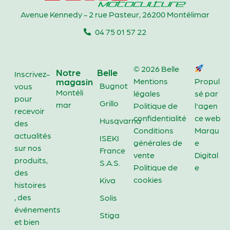
Avenue Kennedy - 2 rue Pasteur, 26200 Montélimar
04 75 01 57 22
© 2026 Belle
Notre
Belle
Inscrivez-
magasin
Mentions
Propul
Bugnot
vous
Montéli
légales
sé par
pour
Grillo
mar
Politique de
l'agen
recevoir
confidentialité
ce web
Husqvarna
des
Conditions
Marqu
actualités
ISEKI
générales de
e
sur nos
France
vente
Digital
produits,
S.A.S.
Politique de
e
des
cookies
Kiva
histoires
, des
Solis
événements
Stiga
et bien