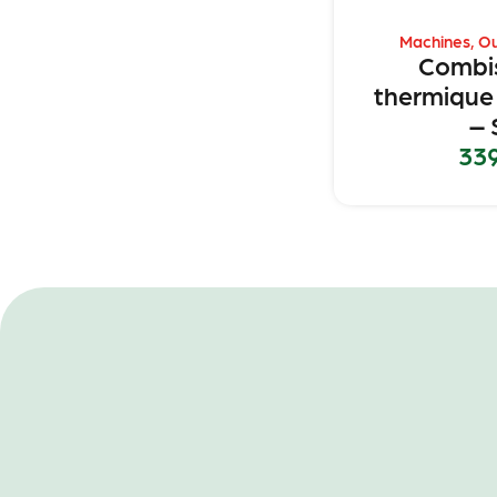
Machines
,
Ou
Combi
thermique
– 
33