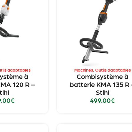
tils adaptables
Machines
,
Outils adaptables
ystème à
Combisystème à
KMA 120 R –
batterie KMA 135 R 
tihl
Stihl
9.00
€
499.00
€