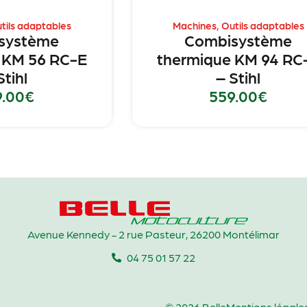
tils adaptables
Machines
,
Outils adaptables
système
Combisystème
 KM 56 RC-E
thermique KM 94 RC
Stihl
– Stihl
9.00
€
559.00
€
Avenue Kennedy - 2 rue Pasteur, 26200 Montélimar
04 75 01 57 22
© 2026 Belle
Mentions légale