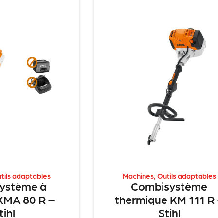
tils adaptables
Machines
,
Outils adaptables
ystème à
Combisystème
 KMA 80 R –
thermique KM 111 R
tihl
Stihl